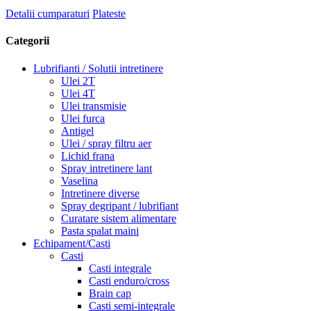
Detalii cumparaturi
Plateste
Categorii
Lubrifianti / Solutii intretinere
Ulei 2T
Ulei 4T
Ulei transmisie
Ulei furca
Antigel
Ulei / spray filtru aer
Lichid frana
Spray intretinere lant
Vaselina
Intretinere diverse
Spray degripant / lubrifiant
Curatare sistem alimentare
Pasta spalat maini
Echipament/Casti
Casti
Casti integrale
Casti enduro/cross
Brain cap
Casti semi-integrale