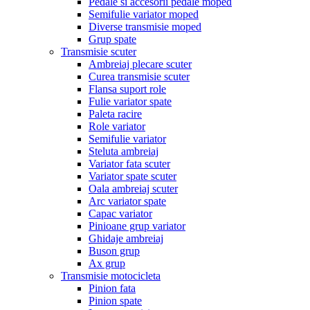
Pedale si accesorii pedale moped
Semifulie variator moped
Diverse transmisie moped
Grup spate
Transmisie scuter
Ambreiaj plecare scuter
Curea transmisie scuter
Flansa suport role
Fulie variator spate
Paleta racire
Role variator
Semifulie variator
Steluta ambreiaj
Variator fata scuter
Variator spate scuter
Oala ambreiaj scuter
Arc variator spate
Capac variator
Pinioane grup variator
Ghidaje ambreiaj
Buson grup
Ax grup
Transmisie motocicleta
Pinion fata
Pinion spate