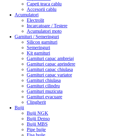
Capeti teaca cablu
Accesorii cablu
Acumulatori
Electrolit
Incarcatoare / Testere
Acumulatori moto
Garnituri / Semeringuri
Silicon garnituri
Semeringuri
Kit garnituri
Garnituri capac ambreiaj
Garnituri capac aprindere
Garnituri capac chiulasa
Garnituri capac variator
Garnituri chiulasa
Garnituri cilindru
Garnituri muzicuta
Garnituri evacuare
Clingherit
Bujii
Bujii NGK
Bujii Denso
Bujii MBS
Pipe bujie
Fisa bujie