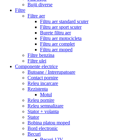
Bujii diverse
Filtre
Filtre aer
Filtru aer standard scuter
Filtru aer sport scuter
Burete filtru aer
Filtru aer motocicleta
Filtru aer complet
Filtru aer moped
Filtre benzina
Filtre ulei
Componente electrice
Butoane / Intrerupatoare
Contact pornire
Releu incarcare
Rezistenta
Motul
Releu pornire
Releu semnalizare
Stator + volanta
Stator
Bobina platou moped
Bord electronic
Becuri
Becuri 12V