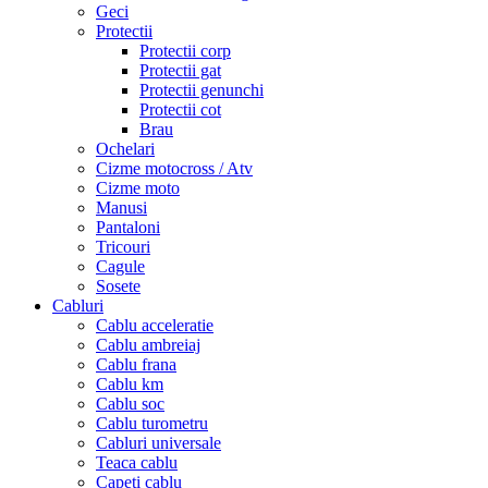
Geci
Protectii
Protectii corp
Protectii gat
Protectii genunchi
Protectii cot
Brau
Ochelari
Cizme motocross / Atv
Cizme moto
Manusi
Pantaloni
Tricouri
Cagule
Sosete
Cabluri
Cablu acceleratie
Cablu ambreiaj
Cablu frana
Cablu km
Cablu soc
Cablu turometru
Cabluri universale
Teaca cablu
Capeti cablu