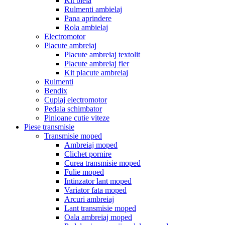
Kit biela
Rulmenti ambielaj
Pana aprindere
Rola ambielaj
Electromotor
Placute ambreiaj
Placute ambreiaj textolit
Placute ambreiaj fier
Kit placute ambreiaj
Rulmenti
Bendix
Cuplaj electromotor
Pedala schimbator
Pinioane cutie viteze
Piese transmisie
Transmisie moped
Ambreiaj moped
Clichet pornire
Curea transmisie moped
Fulie moped
Intinzator lant moped
Variator fata moped
Arcuri ambreiaj
Lant transmisie moped
Oala ambreiaj moped