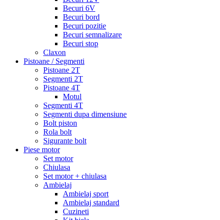
Becuri 6V
Becuri bord
Becuri pozitie
Becuri semnalizare
Becuri stop
Claxon
Pistoane / Segmenti
Pistoane 2T
Segmenti 2T
Pistoane 4T
Motul
Segmenti 4T
Segmenti dupa dimensiune
Bolt piston
Rola bolt
Sigurante bolt
Piese motor
Set motor
Chiulasa
Set motor + chiulasa
Ambielaj
Ambielaj sport
Ambielaj standard
Cuzineti