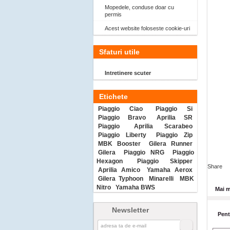
Mopedele, conduse doar cu
permis
Acest website foloseste cookie-uri
Sfaturi utile
Intretinere scuter
Etichete
Piaggio Ciao
Piaggio Si
Piaggio Bravo
Aprilia SR
Piaggio
Aprilia Scarabeo
Piaggio Liberty
Piaggio Zip
MBK Booster
Gilera Runner
Gilera
Piaggio NRG
Piaggio
Hexagon
Piaggio Skipper
Share
Aprilia Amico
Yamaha Aerox
Gilera Typhoon
Minarelli
MBK
Nitro
Yamaha BWS
Mai m
Newsletter
Pent