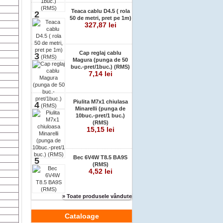
Teaca cablu D4.5 ( rola
2
50 de metri, pret pe 1m)
327,87 lei
Cap reglaj cablu
3
Magura (punga de 50
buc.-pret/1buc.) (RMS)
7,14 lei
Piulita M7x1 chiulasa
4
Minarelli (punga de
10buc.-pret/1 buc.)
(RMS)
15,15 lei
Bec 6V4W T8.5 BA9S
5
(RMS)
4,52 lei
» Toate produsele vândute
Cataloage