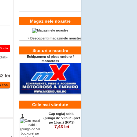
Magazinele noastre
» Descoperiti magazinele noastre
5 zile
Site-urile noastre
Echipament si piese enduro /
tati-
motocross
2 lei
Cele mai vândute
Cap reglaj cablu
1
(punga de 50 buc.-pret
pe 1buc.) (RMS)
7,43 lei