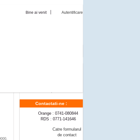
Bine ai venit
Autentificare
Reduceri de pret
Momentan nu sunt reduceri de pret
Modalitati livrare
edake
Livrare gratuita a comenzilor ce
depasesc 300 lei
, Sv L
 Sv
Pret transport
10 lei
Contactati-ne :
Orange : 0741-080844
RDS : 0771-141646
Catre formularul
de contact
0000,