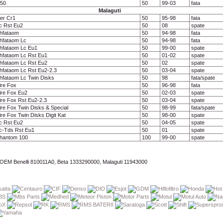
 50
50
99-03
fata
Malaguti
er Cr1
50
95-98
fata
c Rst Eu2
50
08
spate
hfataom
50
94-98
fata
hfataom Lc
50
94-98
fata
hfataom Lc Eu1
50
99-00
spate
hfataom Lc Rst Eu1
50
01-02
spate
hfataom Lc Rst Eu2
50
02
spate
fataom Lc Rst Eu2-2.3
50
03-04
spate
fataom Lc Twin Disks
50
98
fata/spate
re Fox
50
96-98
fata
re Fox Eu2
50
02-03
spate
re Fox Rst Eu2-2.3
50
03-04
spate
re Fox Twin Disks & Special
50
98-99
fata/spate
re Fox Twin Disks Digit Kat
50
98-00
spate
c Rst Eu2
50
04-05
spate
c-Tds Rst Eu1
50
01
spate
hantom 100
100
99-00
spate
OEM Benelli 810011A0, Beta 1333290000, Malaguti 11943000