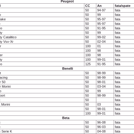
Peugeot
l
CC
An
fata/spate
50
94-97
fata
o
50
99
fata
ake
50
95-97
fata
b
50
95-97
fata
eo
50
91-95
fata
ty
50
99
fata
y Catalitico
50
99-02
fata
ty Vsx-Xr
50
02-04
fata
r
100
01
fata
100
98
fata
er
100
98
fata
ty
100
99-01
fata
eo
125
91-95
fata
Benelli
t
50
98-99
fata
acing
50
98-99
fata
r 50
50
98-01
fata
 Morini
50
03-04
fata
p
50
99
fata
port
50
98-99
fata
t
50
fata
 Morini
50
03
fata
50
98-01
fata
100
99-01
fata
Beta
c
50
96-08
fata
c
50
96-03
fata
 Serie K
50
04-08
fata