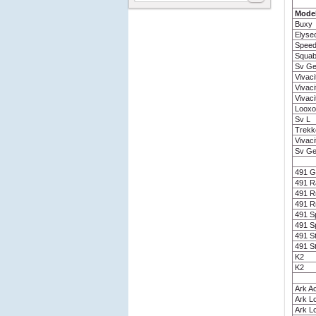
Mode
Buxy
Elyse
Speed
Squa
Sv G
Vivaci
Vivacit
Vivaci
Looxo
Sv L
Trekk
Vivaci
Sv G
491 G
491 R
491 R
491 Rr
491 S
491 S
491 S
491 St
K2
K2
Ark A
Ark L
Ark Lc