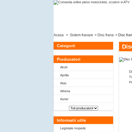
Acasa
>
Sistem franare
>
Disc frana
>
Disc fra
Categorii
Dis
Producatori
Airoh
D
Aprilia
Tr
P
Atas
Athena
Auner
Informatii utile
Legislatie mopede