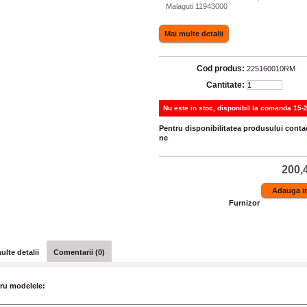
Malaguti 11943000
Mai multe detalii
Cod produs:
225160010RM
Cantitate:
Nu este in stoc, disponibil la comanda 15-2
Pentru disponibilitatea produsului contac
ne
200,4
Furnizor
ulte detalii
Comentarii (0)
ru modelele: