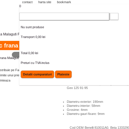
contact
harta site
bookmark
0
Cos cumparaturi
Nu sunt produse
na Malaguti F10-F15 (RMS)
Transport
0,00 lei
c frana Malaguti F10-F15 (RMS)
Total
0,00 lei
MAI MARE
Pentru modelele:
Preturi cu TVA inclus
Peugeot
Buxy 50 94-97, Elyseo 50 99, Spe
istribuie pe Facebook
50 95-97, Squab 50 95-97, Sv Geo 50 91-
Detalii cumparaturi
Plateste
imite unui prieten
95, Vivacity 50 99, Vivacity Catalitico 50 99-
02, Vivacity Vsx-Xr 50 02-04, Looxor 100 01
rinteaza
100 98, Trekker 100 98, Vivacity 100 99-01,
Geo 125 91-95
Diametru exterior: 190mm
Diametru interior: 58mm
Grosime: 4mm
Diametru gauri fixare: 9mm
Cod OEM Benelli 810011A0, Beta 133329