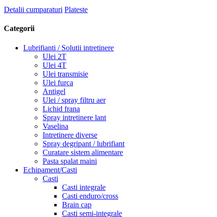
Detalii cumparaturi
Plateste
Categorii
Lubrifianti / Solutii intretinere
Ulei 2T
Ulei 4T
Ulei transmisie
Ulei furca
Antigel
Ulei / spray filtru aer
Lichid frana
Spray intretinere lant
Vaselina
Intretinere diverse
Spray degripant / lubrifiant
Curatare sistem alimentare
Pasta spalat maini
Echipament/Casti
Casti
Casti integrale
Casti enduro/cross
Brain cap
Casti semi-integrale