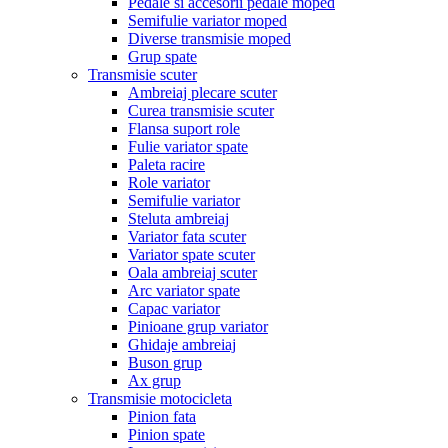
Pedale si accesorii pedale moped
Semifulie variator moped
Diverse transmisie moped
Grup spate
Transmisie scuter
Ambreiaj plecare scuter
Curea transmisie scuter
Flansa suport role
Fulie variator spate
Paleta racire
Role variator
Semifulie variator
Steluta ambreiaj
Variator fata scuter
Variator spate scuter
Oala ambreiaj scuter
Arc variator spate
Capac variator
Pinioane grup variator
Ghidaje ambreiaj
Buson grup
Ax grup
Transmisie motocicleta
Pinion fata
Pinion spate