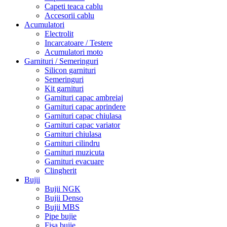
Capeti teaca cablu
Accesorii cablu
Acumulatori
Electrolit
Incarcatoare / Testere
Acumulatori moto
Garnituri / Semeringuri
Silicon garnituri
Semeringuri
Kit garnituri
Garnituri capac ambreiaj
Garnituri capac aprindere
Garnituri capac chiulasa
Garnituri capac variator
Garnituri chiulasa
Garnituri cilindru
Garnituri muzicuta
Garnituri evacuare
Clingherit
Bujii
Bujii NGK
Bujii Denso
Bujii MBS
Pipe bujie
Fisa bujie