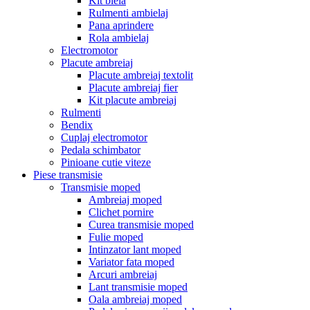
Kit biela
Rulmenti ambielaj
Pana aprindere
Rola ambielaj
Electromotor
Placute ambreiaj
Placute ambreiaj textolit
Placute ambreiaj fier
Kit placute ambreiaj
Rulmenti
Bendix
Cuplaj electromotor
Pedala schimbator
Pinioane cutie viteze
Piese transmisie
Transmisie moped
Ambreiaj moped
Clichet pornire
Curea transmisie moped
Fulie moped
Intinzator lant moped
Variator fata moped
Arcuri ambreiaj
Lant transmisie moped
Oala ambreiaj moped