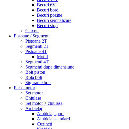
Becuri 6V
Becuri bord
Becuri pozitie
Becuri semnalizare
Becuri stop
Claxon
Pistoane / Segmenti
Pistoane 2T
Segmenti 2T
Pistoane 4T
Motul
Segmenti 4T
Segmenti dupa dimensiune
Bolt piston
Rola bolt
Sigurante bolt
Piese motor
Set motor
Chiulasa
Set motor + chiulasa
Ambielaj
Ambielaj sport
Ambielaj standard
Cuzineti