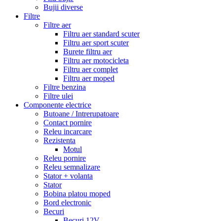
Bujii diverse
Filtre
Filtre aer
Filtru aer standard scuter
Filtru aer sport scuter
Burete filtru aer
Filtru aer motocicleta
Filtru aer complet
Filtru aer moped
Filtre benzina
Filtre ulei
Componente electrice
Butoane / Intrerupatoare
Contact pornire
Releu incarcare
Rezistenta
Motul
Releu pornire
Releu semnalizare
Stator + volanta
Stator
Bobina platou moped
Bord electronic
Becuri
Becuri 12V