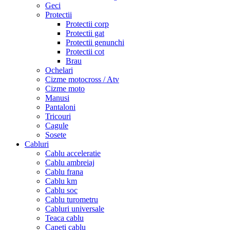
Geci
Protectii
Protectii corp
Protectii gat
Protectii genunchi
Protectii cot
Brau
Ochelari
Cizme motocross / Atv
Cizme moto
Manusi
Pantaloni
Tricouri
Cagule
Sosete
Cabluri
Cablu acceleratie
Cablu ambreiaj
Cablu frana
Cablu km
Cablu soc
Cablu turometru
Cabluri universale
Teaca cablu
Capeti cablu