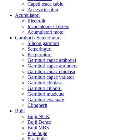
Capeti teaca cablu
Accesorii cablu
Acumulatori
Electrolit
Incarcatoare / Testere
Acumulatori moto
Garnituri / Semeringuri
Silicon garnituri
Semeringuri
Kit garnituri
Garnituri capac ambreiaj
Garnituri capac aprindere
Garnituri capac chiulasa
Garnituri capac variator
Garnituri chiulasa
Garnituri cilindru
Garnituri muzicuta
Garnituri evacuare
Clingherit
Bujii
Bujii NGK
Bujii Denso
Bujii MBS
Pipe bujie
Fisa bujie