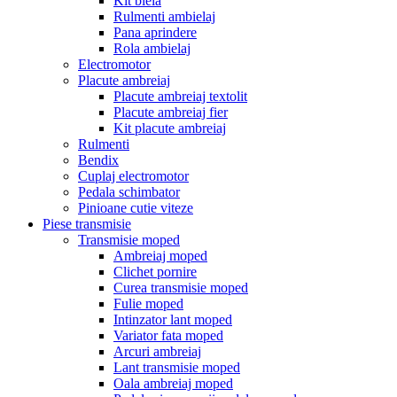
Kit biela
Rulmenti ambielaj
Pana aprindere
Rola ambielaj
Electromotor
Placute ambreiaj
Placute ambreiaj textolit
Placute ambreiaj fier
Kit placute ambreiaj
Rulmenti
Bendix
Cuplaj electromotor
Pedala schimbator
Pinioane cutie viteze
Piese transmisie
Transmisie moped
Ambreiaj moped
Clichet pornire
Curea transmisie moped
Fulie moped
Intinzator lant moped
Variator fata moped
Arcuri ambreiaj
Lant transmisie moped
Oala ambreiaj moped