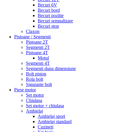
Becuri 6V
Becuri bord
Becuri pozitie
Becuri semnalizare
Becuri stop
Claxon
Pistoane / Segmenti
Pistoane 2T
Segmenti 2T
Pistoane 4T
Motul
Segmenti 4T
Segmenti dupa dimensiune
Bolt piston
Rola bolt
Sigurante bolt
Piese motor
Set motor
Chiulasa
Set motor + chiulasa
Ambielaj
Ambielaj sport
Ambielaj standard
Cuzineti