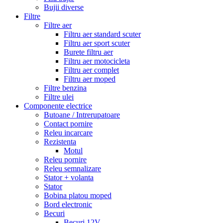
Bujii diverse
Filtre
Filtre aer
Filtru aer standard scuter
Filtru aer sport scuter
Burete filtru aer
Filtru aer motocicleta
Filtru aer complet
Filtru aer moped
Filtre benzina
Filtre ulei
Componente electrice
Butoane / Intrerupatoare
Contact pornire
Releu incarcare
Rezistenta
Motul
Releu pornire
Releu semnalizare
Stator + volanta
Stator
Bobina platou moped
Bord electronic
Becuri
Becuri 12V