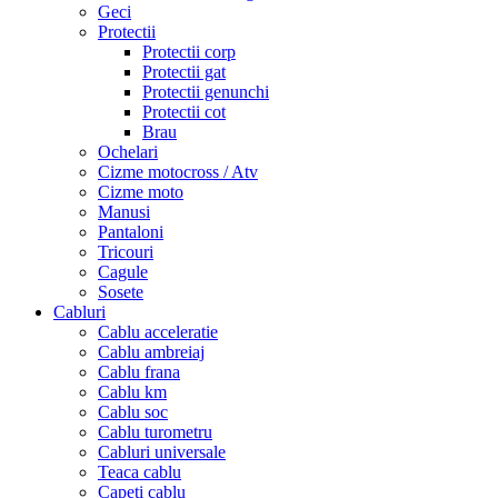
Geci
Protectii
Protectii corp
Protectii gat
Protectii genunchi
Protectii cot
Brau
Ochelari
Cizme motocross / Atv
Cizme moto
Manusi
Pantaloni
Tricouri
Cagule
Sosete
Cabluri
Cablu acceleratie
Cablu ambreiaj
Cablu frana
Cablu km
Cablu soc
Cablu turometru
Cabluri universale
Teaca cablu
Capeti cablu