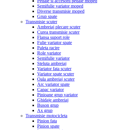
Pedale si accesorii pedale moped
Semifulie variator moped
Diverse transmisie moped
Grup spate
Transmisie scuter
Ambreiaj plecare scuter
Curea transmisie scuter
Flansa suport role
Fulie variator spate
Paleta racire
Role variator
Semifulie variator
Steluta ambreiaj
Variator fata scuter
Variator spate scuter
Oala ambreiaj scuter
Arc variator spate
Capac variator
Pinioane grup variator
Ghidaje ambreiaj
Buson grup
Ax grup
Transmisie motocicleta
Pinion fata
Pinion spate