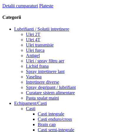
Detalii cumparaturi
Plateste
Categorii
Lubrifianti / Solutii intretinere
Ulei 2T
Ulei 4T
Ulei transmisie
Ulei furca
Antigel
Ulei / spray filtru aer
Lichid frana
Spray intretinere lant
Vaselina
Intretinere diverse
Spray degripant / lubrifiant
Curatare sistem alimentare
Pasta spalat maini
Echipament/Casti
Casti
Casti integrale
Casti enduro/cross
Brain cap
Casti semi-integrale