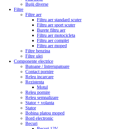
Bujii diverse
Filtre
Filtre aer
Filtru aer standard scuter
Filtru aer sport scuter
Burete filtru aer
Filtru aer motocicleta
Filtru aer complet
Filtru aer moped
Filtre benzina
Filtre ulei
Componente electrice
Butoane / Intrerupatoare
Contact pornire
Releu incarcare
Rezistenta
Motul
Releu pornire
Releu semnalizare
Stator + volanta
Stator
Bobina platou moped
Bord electronic
Becuri
Becuri 12V