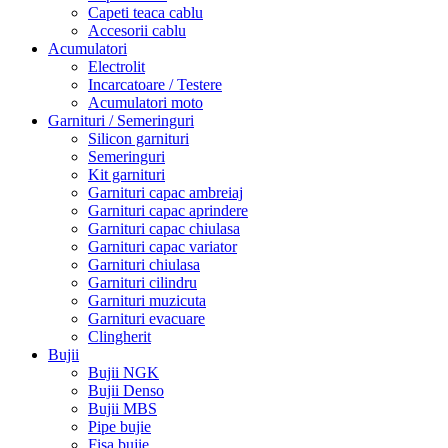
Capeti teaca cablu
Accesorii cablu
Acumulatori
Electrolit
Incarcatoare / Testere
Acumulatori moto
Garnituri / Semeringuri
Silicon garnituri
Semeringuri
Kit garnituri
Garnituri capac ambreiaj
Garnituri capac aprindere
Garnituri capac chiulasa
Garnituri capac variator
Garnituri chiulasa
Garnituri cilindru
Garnituri muzicuta
Garnituri evacuare
Clingherit
Bujii
Bujii NGK
Bujii Denso
Bujii MBS
Pipe bujie
Fisa bujie