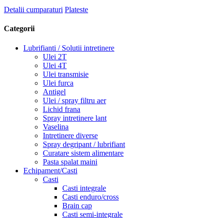
Detalii cumparaturi
Plateste
Categorii
Lubrifianti / Solutii intretinere
Ulei 2T
Ulei 4T
Ulei transmisie
Ulei furca
Antigel
Ulei / spray filtru aer
Lichid frana
Spray intretinere lant
Vaselina
Intretinere diverse
Spray degripant / lubrifiant
Curatare sistem alimentare
Pasta spalat maini
Echipament/Casti
Casti
Casti integrale
Casti enduro/cross
Brain cap
Casti semi-integrale