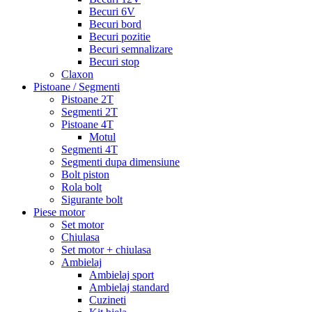
Becuri 6V
Becuri bord
Becuri pozitie
Becuri semnalizare
Becuri stop
Claxon
Pistoane / Segmenti
Pistoane 2T
Segmenti 2T
Pistoane 4T
Motul
Segmenti 4T
Segmenti dupa dimensiune
Bolt piston
Rola bolt
Sigurante bolt
Piese motor
Set motor
Chiulasa
Set motor + chiulasa
Ambielaj
Ambielaj sport
Ambielaj standard
Cuzineti