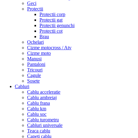
Geci
Protectii
Protectii corp
Protectii gat
Protectii genunchi
Protectii cot
Brau
Ochelari
Cizme motocross / Atv
Cizme moto
Manusi
Pantaloni
Tricouri
Cagule
Sosete
Cabluri
Cablu acceleratie
Cablu ambreiaj
Cablu frana
Cablu km
Cablu soc
Cablu turometru
Cabluri universale
Teaca cablu
Capeti cablu