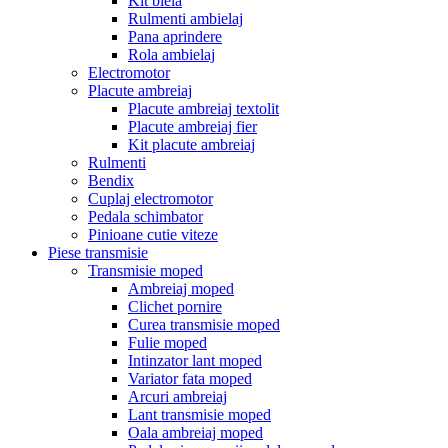
Kit biela
Rulmenti ambielaj
Pana aprindere
Rola ambielaj
Electromotor
Placute ambreiaj
Placute ambreiaj textolit
Placute ambreiaj fier
Kit placute ambreiaj
Rulmenti
Bendix
Cuplaj electromotor
Pedala schimbator
Pinioane cutie viteze
Piese transmisie
Transmisie moped
Ambreiaj moped
Clichet pornire
Curea transmisie moped
Fulie moped
Intinzator lant moped
Variator fata moped
Arcuri ambreiaj
Lant transmisie moped
Oala ambreiaj moped