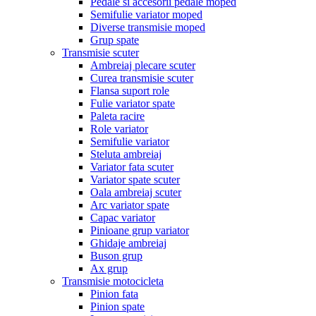
Pedale si accesorii pedale moped
Semifulie variator moped
Diverse transmisie moped
Grup spate
Transmisie scuter
Ambreiaj plecare scuter
Curea transmisie scuter
Flansa suport role
Fulie variator spate
Paleta racire
Role variator
Semifulie variator
Steluta ambreiaj
Variator fata scuter
Variator spate scuter
Oala ambreiaj scuter
Arc variator spate
Capac variator
Pinioane grup variator
Ghidaje ambreiaj
Buson grup
Ax grup
Transmisie motocicleta
Pinion fata
Pinion spate