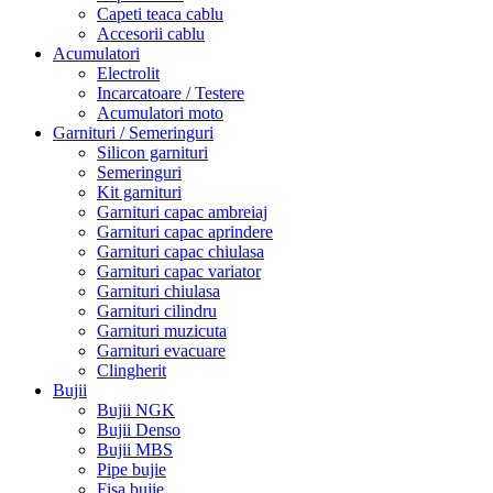
Capeti teaca cablu
Accesorii cablu
Acumulatori
Electrolit
Incarcatoare / Testere
Acumulatori moto
Garnituri / Semeringuri
Silicon garnituri
Semeringuri
Kit garnituri
Garnituri capac ambreiaj
Garnituri capac aprindere
Garnituri capac chiulasa
Garnituri capac variator
Garnituri chiulasa
Garnituri cilindru
Garnituri muzicuta
Garnituri evacuare
Clingherit
Bujii
Bujii NGK
Bujii Denso
Bujii MBS
Pipe bujie
Fisa bujie