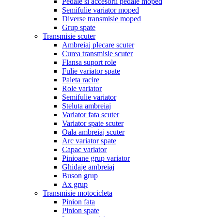
Pedale si accesorii pedale moped
Semifulie variator moped
Diverse transmisie moped
Grup spate
Transmisie scuter
Ambreiaj plecare scuter
Curea transmisie scuter
Flansa suport role
Fulie variator spate
Paleta racire
Role variator
Semifulie variator
Steluta ambreiaj
Variator fata scuter
Variator spate scuter
Oala ambreiaj scuter
Arc variator spate
Capac variator
Pinioane grup variator
Ghidaje ambreiaj
Buson grup
Ax grup
Transmisie motocicleta
Pinion fata
Pinion spate