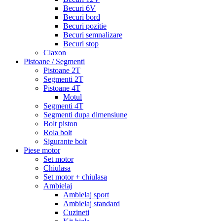
Becuri 6V
Becuri bord
Becuri pozitie
Becuri semnalizare
Becuri stop
Claxon
Pistoane / Segmenti
Pistoane 2T
Segmenti 2T
Pistoane 4T
Motul
Segmenti 4T
Segmenti dupa dimensiune
Bolt piston
Rola bolt
Sigurante bolt
Piese motor
Set motor
Chiulasa
Set motor + chiulasa
Ambielaj
Ambielaj sport
Ambielaj standard
Cuzineti