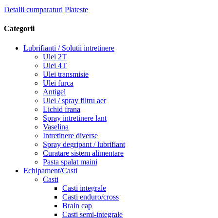
Detalii cumparaturi
Plateste
Categorii
Lubrifianti / Solutii intretinere
Ulei 2T
Ulei 4T
Ulei transmisie
Ulei furca
Antigel
Ulei / spray filtru aer
Lichid frana
Spray intretinere lant
Vaselina
Intretinere diverse
Spray degripant / lubrifiant
Curatare sistem alimentare
Pasta spalat maini
Echipament/Casti
Casti
Casti integrale
Casti enduro/cross
Brain cap
Casti semi-integrale