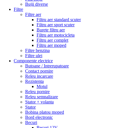
Bujii diverse
Filtre
Filtre aer
Filtru aer standard scuter
Filtru aer sport scuter
Burete filtru aer
Filtru aer motocicleta
Filtru aer complet
Filtru aer moped
Filtre benzina
Filtre ulei
Componente electrice
Butoane / Intrerupatoare
Contact pornire
Releu incarcare
Rezistenta
Motul
Releu pornire
Releu semnalizare
Stator + volanta
Stator
Bobina platou moped
Bord electronic
Becuri
Becuri 12V