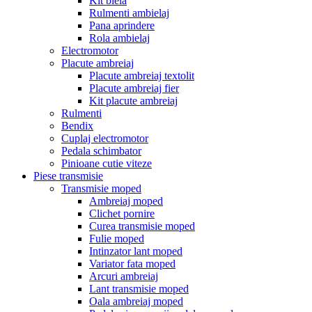
Kit biela
Rulmenti ambielaj
Pana aprindere
Rola ambielaj
Electromotor
Placute ambreiaj
Placute ambreiaj textolit
Placute ambreiaj fier
Kit placute ambreiaj
Rulmenti
Bendix
Cuplaj electromotor
Pedala schimbator
Pinioane cutie viteze
Piese transmisie
Transmisie moped
Ambreiaj moped
Clichet pornire
Curea transmisie moped
Fulie moped
Intinzator lant moped
Variator fata moped
Arcuri ambreiaj
Lant transmisie moped
Oala ambreiaj moped