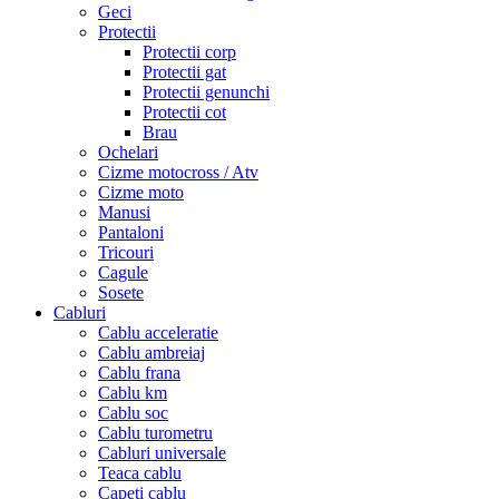
Geci
Protectii
Protectii corp
Protectii gat
Protectii genunchi
Protectii cot
Brau
Ochelari
Cizme motocross / Atv
Cizme moto
Manusi
Pantaloni
Tricouri
Cagule
Sosete
Cabluri
Cablu acceleratie
Cablu ambreiaj
Cablu frana
Cablu km
Cablu soc
Cablu turometru
Cabluri universale
Teaca cablu
Capeti cablu