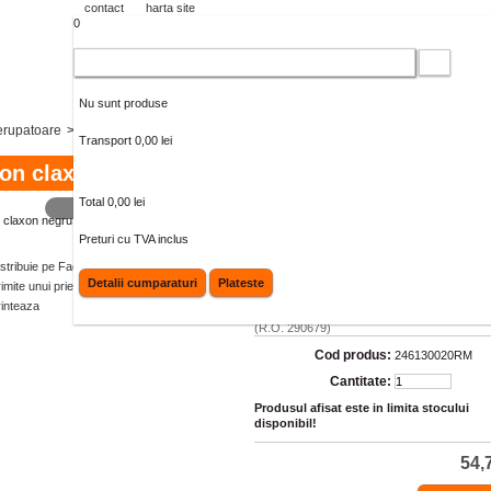
contact
harta site
0
Cos cumparaturi
Nu sunt produse
rerupatoare
>
Buton claxon negru Piaggio NRG/Gilera (RMS)
Transport
0,00 lei
on claxon negru Piaggio NRG/Gilera (RMS)
Total
0,00 lei
MAI MARE
Gilera:
Easy Moving, Storm, Typhoon 50-1
Piaggio:
Free, Free FL, Nrg, Ntt, Quartz 50
Preturi cu TVA inclus
50-80, Sfera Maquillage 2, Skipper 12
istribuie pe Facebook
Velofax-Zip-Zip 95 Zip freno disco, Zip Fast
Zip Fast Rider Rst-Zip+Zip, Zip freno disc
Detalii cumparaturi
Plateste
imite unui prieten
Zip Rst, Zip Sp Ape Rst Mix 50 99-03, Ape
rinteaza
03-10, FL3 Europa 50 96-99, FL, FL2 50
(R.O. 290679)
Cod produs:
246130020RM
Cantitate:
Produsul afisat este in limita stocului
disponibil!
54,7