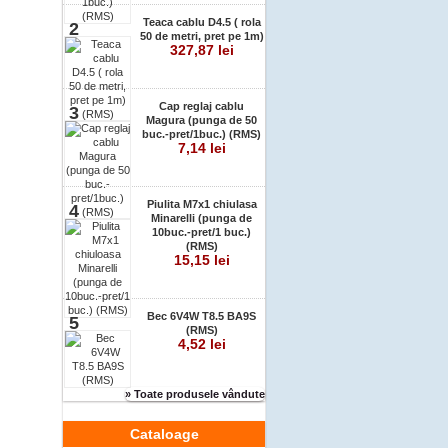
Teaca cablu D4.5 ( rola
2
50 de metri, pret pe 1m)
327,87 lei
Cap reglaj cablu
3
Magura (punga de 50
buc.-pret/1buc.) (RMS)
7,14 lei
Piulita M7x1 chiulasa
4
Minarelli (punga de
10buc.-pret/1 buc.)
(RMS)
15,15 lei
Bec 6V4W T8.5 BA9S
5
(RMS)
4,52 lei
» Toate produsele vândute
Cataloage