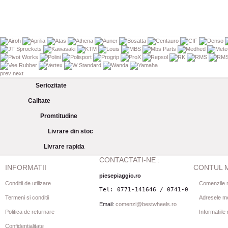
prev
next
Seriozitate
Calitate
Promtitudine
Livrare din stoc
Livrare rapida
CONTACTATI-NE :
INFORMATII
CONTUL 
piesepiaggio.ro
Conditii de utilizare
Comenzile 
Tel: 0771-141646 / 0741-080844
Termeni si conditii
Adresele m
Email:
comenzi@bestwheels.ro
Politica de returnare
Informatiil
Confidentialitate