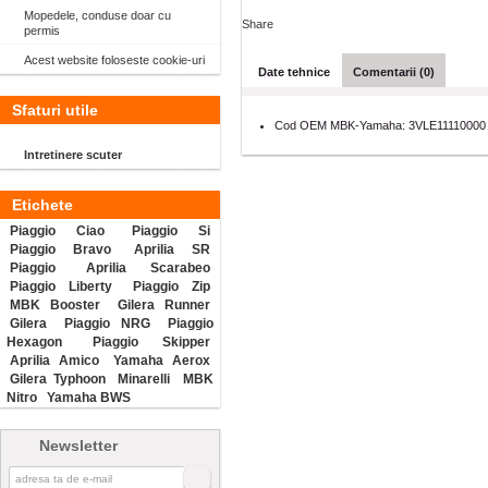
Mopedele, conduse doar cu
Share
permis
Acest website foloseste cookie-uri
Date tehnice
Comentarii (0)
Sfaturi utile
Cod OEM MBK-Yamaha:
3VLE11110000
Intretinere scuter
Etichete
Piaggio Ciao
Piaggio Si
Piaggio Bravo
Aprilia SR
Piaggio
Aprilia Scarabeo
Piaggio Liberty
Piaggio Zip
MBK Booster
Gilera Runner
Gilera
Piaggio NRG
Piaggio
Hexagon
Piaggio Skipper
Aprilia Amico
Yamaha Aerox
Gilera Typhoon
Minarelli
MBK
Nitro
Yamaha BWS
Newsletter