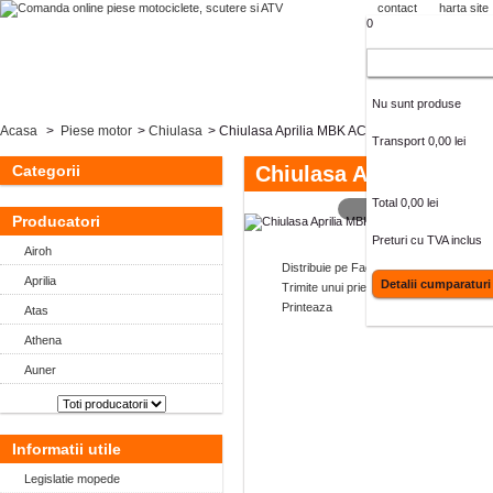
contact
harta site
0
Cos cumparaturi
Nu sunt produse
Acasa
>
Piese motor
>
Chiulasa
>
Chiulasa Aprilia MBK AC vertical (RMS)
Transport
0,00 lei
Categorii
Chiulasa Aprilia MBK 
Total
0,00 lei
MAI MARE
Producatori
Preturi cu TVA inclus
Airoh
Distribuie pe Facebook
Aprilia
Detalii cumparaturi
Trimite unui prieten
Printeaza
Atas
Athena
Auner
Informatii utile
Legislatie mopede