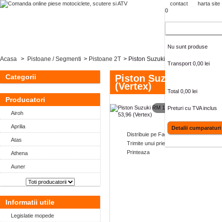
contact
harta site
0
Cos cumparaturi
Nu sunt produse
Acasa
>
Pistoane / Segmenti
>
Pistoane 2T
>
Piston Suzuki RM 125 '90-'99 D.54
Transport
0,00 lei
Categorii
Piston Suzuki RM 125 '
(Vertex)
Total
0,00 lei
Producatori
MAI MARE
Preturi cu TVA inclus
Airoh
Aprilia
Detalii cumparaturi
Distribuie pe Facebook
Atas
Trimite unui prieten
Printeaza
Athena
Auner
Informatii utile
Legislatie mopede