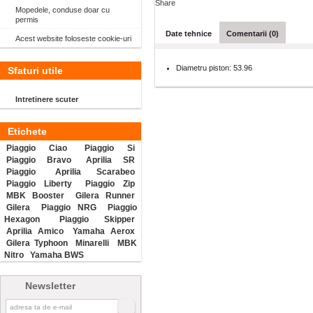
Share
Mopedele, conduse doar cu
permis
Date tehnice
Comentarii (0)
Acest website foloseste cookie-uri
Diametru piston:
53.96
Sfaturi utile
Intretinere scuter
Etichete
Piaggio Ciao
Piaggio Si
Piaggio Bravo
Aprilia SR
Piaggio
Aprilia Scarabeo
Piaggio Liberty
Piaggio Zip
MBK Booster
Gilera Runner
Gilera
Piaggio NRG
Piaggio
Hexagon
Piaggio Skipper
Aprilia Amico
Yamaha Aerox
Gilera Typhoon
Minarelli
MBK
Nitro
Yamaha BWS
Newsletter