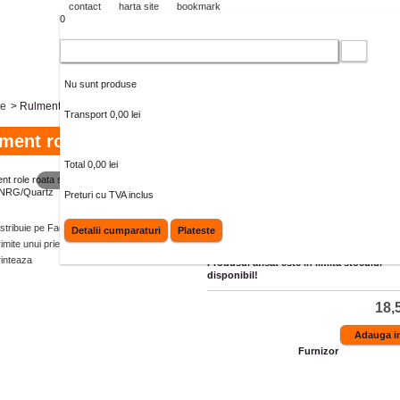
contact
harta site
bookmark
0
Cos cumparaturi
Nu sunt produse
te
>
Rulment role roata spate 12x18x12 Free/NRG/Quartz
Transport
0,00 lei
ment role roata spate 12x18x12 Free/NRG/Quar
Total
0,00 lei
Cod OEM Piaggio 130491
MAI MARE
Preturi cu TVA inclus
Cod produs:
100151100RM
istribuie pe Facebook
Detalii cumparaturi
Plateste
Cantitate:
imite unui prieten
rinteaza
Produsul afisat este in limita stocului
disponibil!
18,5
Furnizor