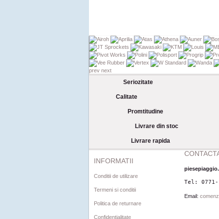
prev
next
Seriozitate
Calitate
Promtitudine
Livrare din stoc
Livrare rapida
CONTACTA
INFORMATII
piesepiaggio
Conditii de utilizare
Tel: 0771-
Termeni si conditii
Email:
comenz
Politica de returnare
Confidentialitate