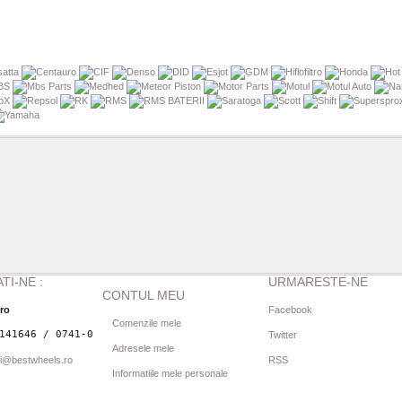
TI-NE :
URMARESTE-NE
CONTUL MEU
.ro
Facebook
Comenzile mele
141646 / 0741-080844
Twitter
Adresele mele
i@bestwheels.ro
RSS
Informatiile mele personale