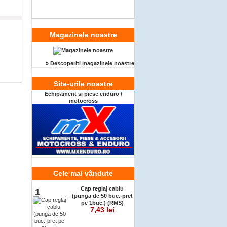
Magazinele noastre
» Descoperiti magazinele noastre
Site-urile noastre
Echipament si piese enduro /
motocross
Cele mai vândute
Cap reglaj cablu
1
(punga de 50 buc.-pret
pe 1buc.) (RMS)
7,43 lei