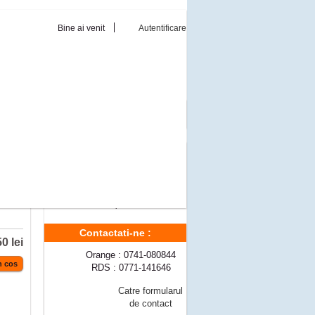
Bine ai venit
Autentificare
tz
Reduceri de pret
Momentan nu sunt reduceri de pret
Modalitati livrare
Livrare gratuita a comenzilor ce
depasesc 300 lei
Pret transport
10 lei
Contactati-ne :
0 lei
Orange : 0741-080844
RDS : 0771-141646
Catre formularul
de contact