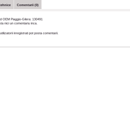
tehnice
Comentarii (0)
d OEM Piaggio-Gilera:
130491
ta nici un comentariu inca.
tilizatorii inregistrati pot posta comentarii.