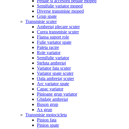
Pedale si accesorii pedale moped
Semifulie variator moped
Diverse transmisie moped
Grup spate
Transmisie scuter
Ambreiaj plecare scuter
Curea transmisie scuter
Flansa suport role
Fulie variator spate
Paleta racire
Role variator
Semifulie variator
Steluta ambreiaj
Variator fata scuter
Variator spate scuter
Oala ambreiaj scuter
Arc variator spate
Capac variator
Pinioane grup variator
Ghidaje ambreiaj
Buson grup
Ax grup
Transmisie motocicleta
Pinion fata
Pinion spate