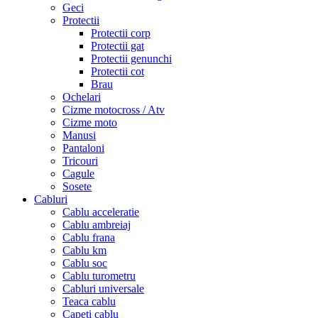
Geci
Protectii
Protectii corp
Protectii gat
Protectii genunchi
Protectii cot
Brau
Ochelari
Cizme motocross / Atv
Cizme moto
Manusi
Pantaloni
Tricouri
Cagule
Sosete
Cabluri
Cablu acceleratie
Cablu ambreiaj
Cablu frana
Cablu km
Cablu soc
Cablu turometru
Cabluri universale
Teaca cablu
Capeti cablu