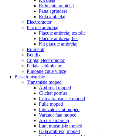
Kit biela
Rulmenti ambielaj
Pana aprindere
Rola ambielaj
Electromotor
Placute ambreiaj
Placute ambreiaj textolit
Placute ambreiaj fier
Kit placute ambreiaj
Rulmenti
Bendix
Cuplaj electromotor
Pedala schimbator
Pinioane cutie viteze
Piese transmisie
Transmisie moped
Ambreiaj moped
Clichet pornire
Curea transmisie moped
Fulie moped
Intinzator lant moped
Variator fata moped
Arcuri ambreiaj
Lant transmisie moped
Oala ambreiaj moped