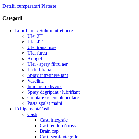
Detalii cumparaturi
Plateste
Categorii
Lubrifianti / Solutii intretinere
Ulei 2T
Ulei 4T
Ulei transmisie
Ulei furca
Antigel
Ulei / spray filtru aer
Lichid frana
Spray intretinere lant
Vaselina
Intretinere diverse
Spray degripant / lubrifiant
Curatare sistem alimentare
Pasta spalat maini
Echipament/Casti
Casti
Casti integrale
Casti enduro/cross
Brain cap
Casti semi-integrale