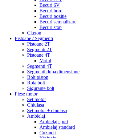
Becuri 6V
Becuri bord
Becuri pozitie
Becuri semnalizare
Becuri stop
Claxon
Pistoane / Segmenti
Pistoane 2T
Segmenti 2T
Pistoane 4T
Motul
Segmenti 4T
Segmenti dupa dimensiune
Bolt piston
Rola bolt
Sigurante bolt
Piese motor
Set motor
Chiulasa
Set motor + chiulasa
Ambielaj
Ambielaj sport
Ambielaj standard
Cuzineti