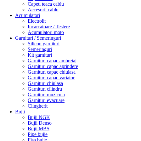
Capeti teaca cablu
Accesorii cablu
Acumulatori
Electrolit
Incarcatoare / Testere
Acumulatori moto
Garnituri / Semeringuri
Silicon garnituri
Semeringuri
Kit garnituri
Garnituri capac ambreiaj
Garnituri capac aprindere
Garnituri capac chiulasa
Garnituri capac variator
Garnituri chiulasa
Garnituri cilindru
Garnituri muzicuta
Garnituri evacuare
Clingherit
Bujii
Bujii NGK
Bujii Denso
Bujii MBS
Pipe bujie
Fisa bujie