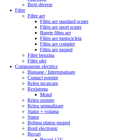
Bujii diverse
Filtre
Filtre aer
Filtru aer standard scuter
Filtru aer sport scuter
Burete filtru aer
Filtru aer motocicleta
Filtru aer complet
Filtru aer moped
Filtre benzina
Filtre ulei
Componente electrice
Butoane / Intrerupatoare
Contact pornire
Releu incarcare
Rezistenta
Motul
Releu pornire
Releu semnalizare
Stator + volanta
Stator
Bobina platou moped
Bord electronic
Becuri
Becuri 12V