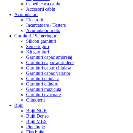
Capeti teaca cablu
Accesorii cablu
Acumulatori
Electrolit
Incarcatoare / Testere
Acumulatori moto
Garnituri / Semeringuri
Silicon garnituri
Semeringuri
Kit garnituri
Garnituri capac ambreiaj
Garnituri capac aprindere
Garnituri capac chiulasa
Garnituri capac variator
Garnituri chiulasa
Garnituri cilindru
Garnituri muzicuta
Garnituri evacuare
Clingherit
Bujii
Bujii NGK
Bujii Denso
Bujii MBS
Pipe bujie
Fisa bujie