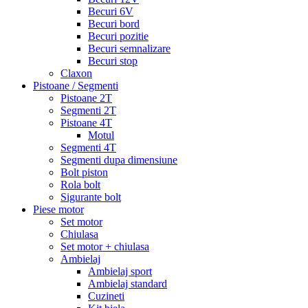
Becuri 6V
Becuri bord
Becuri pozitie
Becuri semnalizare
Becuri stop
Claxon
Pistoane / Segmenti
Pistoane 2T
Segmenti 2T
Pistoane 4T
Motul
Segmenti 4T
Segmenti dupa dimensiune
Bolt piston
Rola bolt
Sigurante bolt
Piese motor
Set motor
Chiulasa
Set motor + chiulasa
Ambielaj
Ambielaj sport
Ambielaj standard
Cuzineti