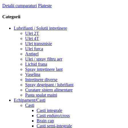
Detalii cumparaturi
Plateste
Categorii
Lubrifianti / Solutii intretinere
Ulei 2T
Ulei 4T
Ulei transmisie
Ulei furca
Antigel
Ulei / spray filtru aer
Lichid frana
Spray intretinere lant
Vaselina
Intretinere diverse
Spray degripant / lubrifiant
Curatare sistem alimentare
Pasta spalat maini
Echipament/Casti
Casti
Casti integrale
Casti enduro/cross
Brain cap
Casti semi-integrale