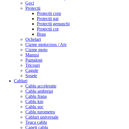
Geci
Protectii
Protectii corp
Protectii gat
Protectii genunchi
Protectii cot
Brau
Ochelari
Cizme motocross / Atv
Cizme moto
Manusi
Pantaloni
Tricouri
Cagule
Sosete
Cabluri
Cablu acceleratie
Cablu ambreiaj
Cablu frana
Cablu km
Cablu soc
Cablu turometru
Cabluri universale
Teaca cablu
Capeti cablu