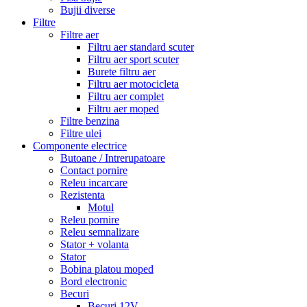
Bujii diverse
Filtre
Filtre aer
Filtru aer standard scuter
Filtru aer sport scuter
Burete filtru aer
Filtru aer motocicleta
Filtru aer complet
Filtru aer moped
Filtre benzina
Filtre ulei
Componente electrice
Butoane / Intrerupatoare
Contact pornire
Releu incarcare
Rezistenta
Motul
Releu pornire
Releu semnalizare
Stator + volanta
Stator
Bobina platou moped
Bord electronic
Becuri
Becuri 12V