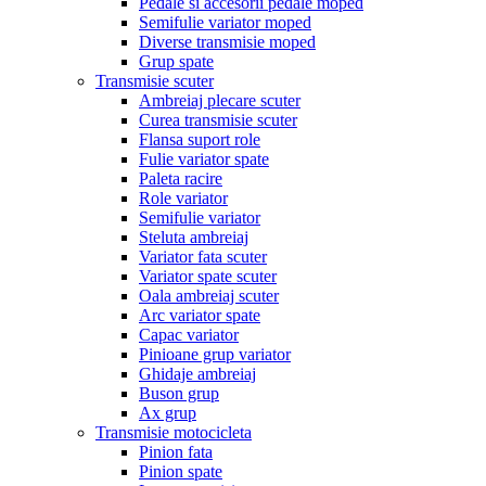
Pedale si accesorii pedale moped
Semifulie variator moped
Diverse transmisie moped
Grup spate
Transmisie scuter
Ambreiaj plecare scuter
Curea transmisie scuter
Flansa suport role
Fulie variator spate
Paleta racire
Role variator
Semifulie variator
Steluta ambreiaj
Variator fata scuter
Variator spate scuter
Oala ambreiaj scuter
Arc variator spate
Capac variator
Pinioane grup variator
Ghidaje ambreiaj
Buson grup
Ax grup
Transmisie motocicleta
Pinion fata
Pinion spate