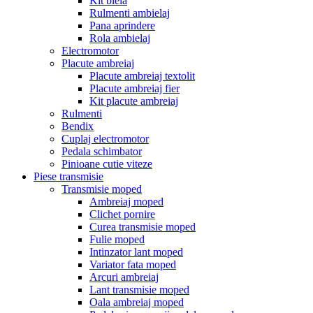
Kit biela
Rulmenti ambielaj
Pana aprindere
Rola ambielaj
Electromotor
Placute ambreiaj
Placute ambreiaj textolit
Placute ambreiaj fier
Kit placute ambreiaj
Rulmenti
Bendix
Cuplaj electromotor
Pedala schimbator
Pinioane cutie viteze
Piese transmisie
Transmisie moped
Ambreiaj moped
Clichet pornire
Curea transmisie moped
Fulie moped
Intinzator lant moped
Variator fata moped
Arcuri ambreiaj
Lant transmisie moped
Oala ambreiaj moped