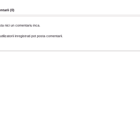
tarii (0)
ta nici un comentariu inca.
tilizatorii inregistrati pot posta comentarii.