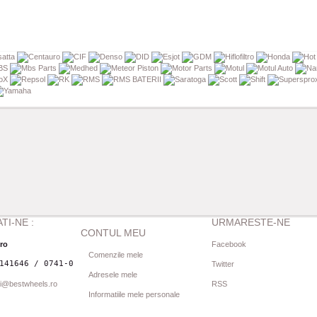
TI-NE :
URMARESTE-NE
CONTUL MEU
.ro
Facebook
Comenzile mele
141646 / 0741-080844
Twitter
Adresele mele
i@bestwheels.ro
RSS
Informatiile mele personale