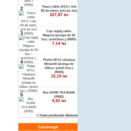
Teaca cablu D4.5 ( rola
2
50 de metri, pret pe 1m)
327,87 lei
Cap reglaj cablu
3
Magura (punga de 50
buc.-pret/1buc.) (RMS)
7,14 lei
Piulita M7x1 chiulasa
4
Minarelli (punga de
10buc.-pret/1 buc.)
(RMS)
15,15 lei
Bec 6V4W T8.5 BA9S
5
(RMS)
4,52 lei
» Toate produsele vândute
Cataloage