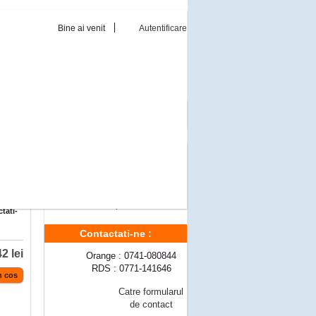
Bine ai venit
Autentificare
Reduceri de pret
Momentan nu sunt reduceri de pret
Modalitati livrare
Livrare gratuita a comenzilor ce
depasesc 300 lei
5 zile
Pret transport
10 lei
tati-
Contactati-ne :
2 lei
Orange : 0741-080844
RDS : 0771-141646
Catre formularul
de contact