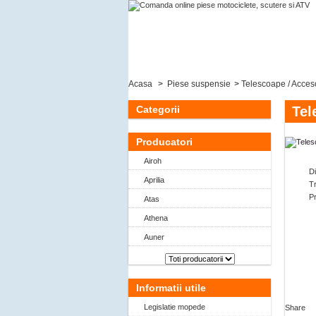
Acasa
>
Piese suspensie
>
Telescoape / Acceso
Categorii
Tel
Producatori
Airoh
D
Aprilia
Tr
P
Atas
Athena
Auner
Informatii utile
Legislatie mopede
Share