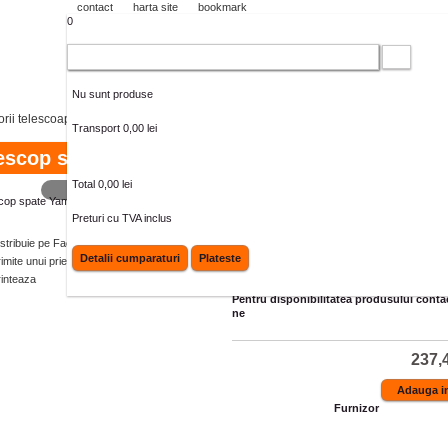
contact
harta site
bookmark
0
Cos cumparaturi
Nu sunt produse
rii telescoape
>
Telescoape spate
>
Telescop spate Yamaha Majesty 250
Transport
0,00 lei
escop spate Yamaha Majesty 250
Total
0,00 lei
MAI MARE
Cod produs:
204550332RM
Preturi cu TVA inclus
Cantitate:
istribuie pe Facebook
Detalii cumparaturi
Plateste
imite unui prieten
Nu este in stoc, disponibil la comanda 15-2
rinteaza
Pentru disponibilitatea produsului contac
ne
237,4
Furnizor