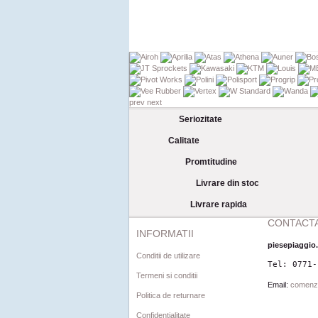
prev
next
Seriozitate
Calitate
Promtitudine
Livrare din stoc
Livrare rapida
CONTACTA
INFORMATII
piesepiaggio
Conditii de utilizare
Tel: 0771-
Termeni si conditii
Email:
comenz
Politica de returnare
Confidentialitate