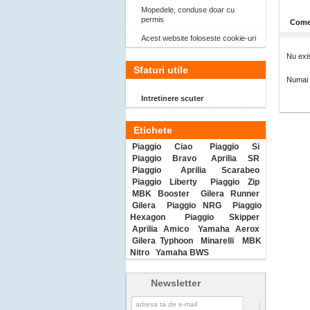
Mopedele, conduse doar cu
permis
Comen
Acest website foloseste cookie-uri
Nu exis
Sfaturi utile
Numai u
Intretinere scuter
Etichete
Piaggio Ciao
Piaggio Si
Piaggio Bravo
Aprilia SR
Piaggio
Aprilia Scarabeo
Piaggio Liberty
Piaggio Zip
MBK Booster
Gilera Runner
Gilera
Piaggio NRG
Piaggio
Hexagon
Piaggio Skipper
Aprilia Amico
Yamaha Aerox
Gilera Typhoon
Minarelli
MBK
Nitro
Yamaha BWS
Newsletter