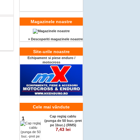
Magazinele noastre
» Descoperiti magazinele noastre
Site-urile noastre
Echipament si piese enduro /
motocross
Cele mai vândute
Cap reglaj cablu
1
(punga de 50 buc.-pret
pe 1buc.) (RMS)
7,43 lei