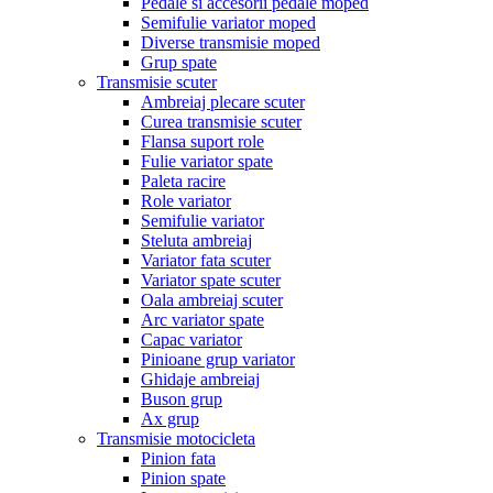
Pedale si accesorii pedale moped
Semifulie variator moped
Diverse transmisie moped
Grup spate
Transmisie scuter
Ambreiaj plecare scuter
Curea transmisie scuter
Flansa suport role
Fulie variator spate
Paleta racire
Role variator
Semifulie variator
Steluta ambreiaj
Variator fata scuter
Variator spate scuter
Oala ambreiaj scuter
Arc variator spate
Capac variator
Pinioane grup variator
Ghidaje ambreiaj
Buson grup
Ax grup
Transmisie motocicleta
Pinion fata
Pinion spate