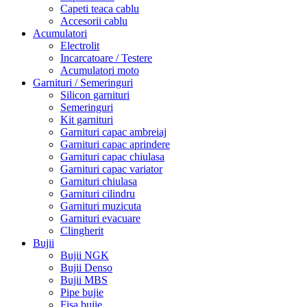
Capeti teaca cablu
Accesorii cablu
Acumulatori
Electrolit
Incarcatoare / Testere
Acumulatori moto
Garnituri / Semeringuri
Silicon garnituri
Semeringuri
Kit garnituri
Garnituri capac ambreiaj
Garnituri capac aprindere
Garnituri capac chiulasa
Garnituri capac variator
Garnituri chiulasa
Garnituri cilindru
Garnituri muzicuta
Garnituri evacuare
Clingherit
Bujii
Bujii NGK
Bujii Denso
Bujii MBS
Pipe bujie
Fisa bujie