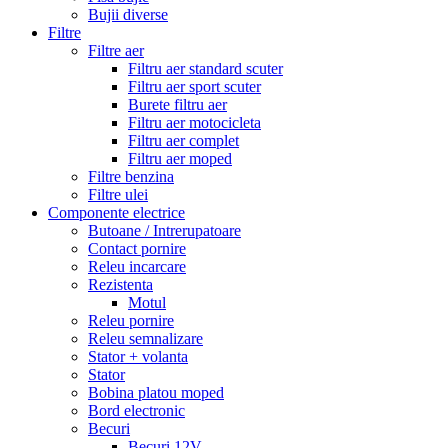
Bujii diverse
Filtre
Filtre aer
Filtru aer standard scuter
Filtru aer sport scuter
Burete filtru aer
Filtru aer motocicleta
Filtru aer complet
Filtru aer moped
Filtre benzina
Filtre ulei
Componente electrice
Butoane / Intrerupatoare
Contact pornire
Releu incarcare
Rezistenta
Motul
Releu pornire
Releu semnalizare
Stator + volanta
Stator
Bobina platou moped
Bord electronic
Becuri
Becuri 12V