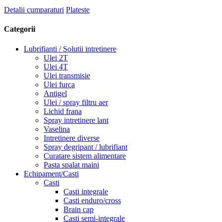
Detalii cumparaturi
Plateste
Categorii
Lubrifianti / Solutii intretinere
Ulei 2T
Ulei 4T
Ulei transmisie
Ulei furca
Antigel
Ulei / spray filtru aer
Lichid frana
Spray intretinere lant
Vaselina
Intretinere diverse
Spray degripant / lubrifiant
Curatare sistem alimentare
Pasta spalat maini
Echipament/Casti
Casti
Casti integrale
Casti enduro/cross
Brain cap
Casti semi-integrale