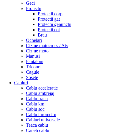
Geci
Protectii
Protectii corp
Protectii gat
Protectii genunchi
Protectii cot
Brau
Ochelari
Cizme motocross / Atv
Cizme moto
Manusi
Pantaloni
Tricouri
Cagule
Sosete
Cabluri
Cablu acceleratie
Cablu ambreiaj
Cablu frana
Cablu km
Cablu soc
Cablu turometru
Cabluri universale
Teaca cablu
Capeti cablu