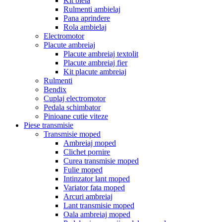
Kit biela
Rulmenti ambielaj
Pana aprindere
Rola ambielaj
Electromotor
Placute ambreiaj
Placute ambreiaj textolit
Placute ambreiaj fier
Kit placute ambreiaj
Rulmenti
Bendix
Cuplaj electromotor
Pedala schimbator
Pinioane cutie viteze
Piese transmisie
Transmisie moped
Ambreiaj moped
Clichet pornire
Curea transmisie moped
Fulie moped
Intinzator lant moped
Variator fata moped
Arcuri ambreiaj
Lant transmisie moped
Oala ambreiaj moped