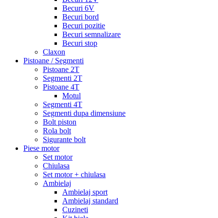
Becuri 6V
Becuri bord
Becuri pozitie
Becuri semnalizare
Becuri stop
Claxon
Pistoane / Segmenti
Pistoane 2T
Segmenti 2T
Pistoane 4T
Motul
Segmenti 4T
Segmenti dupa dimensiune
Bolt piston
Rola bolt
Sigurante bolt
Piese motor
Set motor
Chiulasa
Set motor + chiulasa
Ambielaj
Ambielaj sport
Ambielaj standard
Cuzineti