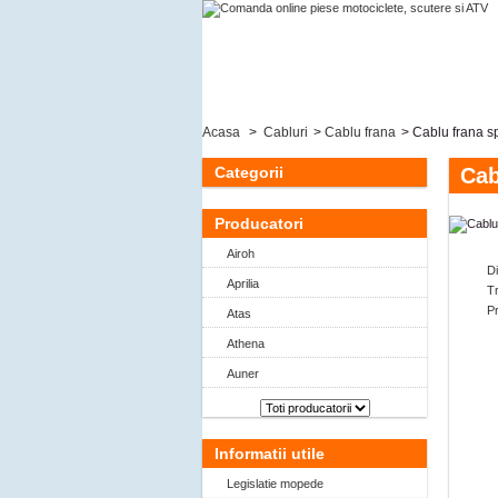
Acasa
>
Cabluri
>
Cablu frana
>
Cablu frana s
Categorii
Cab
Producatori
Airoh
D
Aprilia
Tr
P
Atas
Athena
Auner
Informatii utile
Legislatie mopede