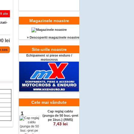
5 zile
Magazinele noastre
tati-
» Descoperiti magazinele noastre
0 lei
Site-urile noastre
Echipament si piese enduro /
motocross
Cele mai vândute
Cap reglaj cablu
1
(punga de 50 buc.-pret
pe 1buc.) (RMS)
7,43 lei