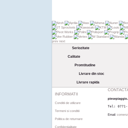
prev
next
Seriozitate
Calitate
Promtitudine
Livrare din stoc
Livrare rapida
CONTACTA
INFORMATII
piesepiaggio
Conditii de utilizare
Tel: 0771-
Termeni si conditii
Email:
comenz
Politica de returnare
Confidentialitate