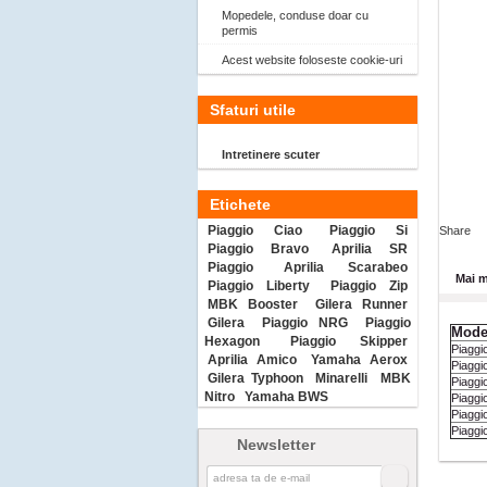
Mopedele, conduse doar cu
permis
Acest website foloseste cookie-uri
Sfaturi utile
Intretinere scuter
Etichete
Piaggio Ciao
Piaggio Si
Share
Piaggio Bravo
Aprilia SR
Piaggio
Aprilia Scarabeo
Mai m
Piaggio Liberty
Piaggio Zip
MBK Booster
Gilera Runner
Gilera
Piaggio NRG
Piaggio
Mode
Hexagon
Piaggio Skipper
Piaggi
Aprilia Amico
Yamaha Aerox
Piaggi
Gilera Typhoon
Minarelli
MBK
Piaggi
Nitro
Yamaha BWS
Piaggi
Piaggi
Piaggi
Newsletter