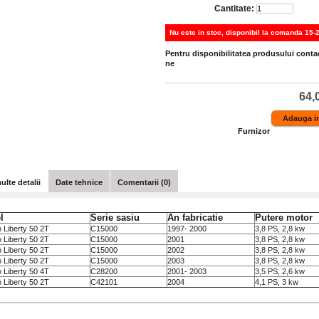
Cantitate:
Nu este in stoc, disponibil la comanda 15-2
Pentru disponibilitatea produsului contac
ne
64,0
Furnizor
ulte detalii
Date tehnice
Comentarii (0)
l
Serie sasiu
An fabricatie
Putere motor
o Liberty 50 2T
C15000
1997- 2000
3,8 PS, 2,8 kw
o Liberty 50 2T
C15000
2001
3,8 PS, 2,8 kw
o Liberty 50 2T
C15000
2002
3,8 PS, 2,8 kw
o Liberty 50 2T
C15000
2003
3,8 PS, 2,8 kw
o Liberty 50 4T
C28200
2001- 2003
3,5 PS, 2,6 kw
o Liberty 50 2T
C42101
2004
4,1 PS, 3 kw