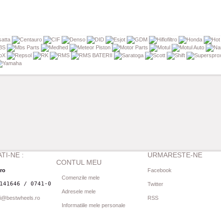
TI-NE :
URMARESTE-NE
CONTUL MEU
.ro
Facebook
Comenzile mele
141646 / 0741-080844
Twitter
Adresele mele
i@bestwheels.ro
RSS
Informatiile mele personale