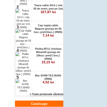
Teaca cablu D4.5 ( rola
2
50 de metri, pret pe 1m)
327,87 lei
Cap reglaj cablu
3
Magura (punga de 50
buc.-pret/1buc.) (RMS)
7,14 lei
Piulita M7x1 chiulasa
4
Minarelli (punga de
10buc.-pret/1 buc.)
(RMS)
15,15 lei
Bec 6V4W T8.5 BA9S
5
(RMS)
4,52 lei
» Toate produsele vândute
Cataloage