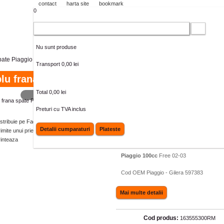
contact
harta site
bookmark
0
Cos cumparaturi
Nu sunt produse
pate Piaggio Liberty (RMS)
Transport
0,00 lei
lu frana spate Piaggio Liberty (RMS)
Total
0,00 lei
MAI MARE
Pentru modelele:
Preturi cu TVA inclus
Piaggio 50cc
Free Delivery 00-01, Free F
istribuie pe Facebook
02, Liberty (Escl. Modello 02) 97-05, Li
Detalii cumparaturi
Plateste
imite unui prieten
(Modello 02) 97-05, Liberty 2T Rst 04, Li
4T 00-02, Liberty Ptt Eu2 04-05
rinteaza
Piaggio 100cc
Free 02-03
Cod OEM Piaggio - Gilera 597383
Mai multe detalii
Cod produs:
163555300RM