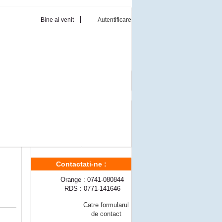
Bine ai venit
Autentificare
Reduceri de pret
Momentan nu sunt reduceri de pret
Modalitati livrare
l 95-
Livrare gratuita a comenzilor ce
berty
depasesc 300 lei
berty
Pret transport
10 lei
Contactati-ne :
Orange : 0741-080844
RDS : 0771-141646
Catre formularul
de contact