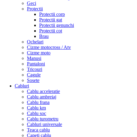
Geci
Protectii
Protectii corp
Protectii gat
Protectii genunchi
Protectii cot
Brau
Ochelari
Cizme motocross / Atv
Cizme moto
Manusi
Pantaloni
Tricouri
Cagule
Sosete
Cabluri
Cablu acceleratie
Cablu ambreiaj
Cablu frana
Cablu km
Cablu soc
Cablu turometru
Cabluri universale
Teaca cablu
Capeti cablu