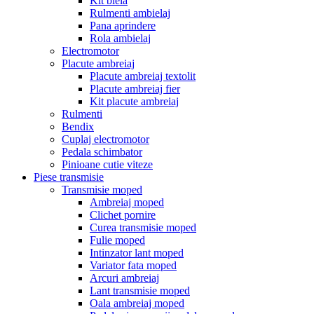
Kit biela
Rulmenti ambielaj
Pana aprindere
Rola ambielaj
Electromotor
Placute ambreiaj
Placute ambreiaj textolit
Placute ambreiaj fier
Kit placute ambreiaj
Rulmenti
Bendix
Cuplaj electromotor
Pedala schimbator
Pinioane cutie viteze
Piese transmisie
Transmisie moped
Ambreiaj moped
Clichet pornire
Curea transmisie moped
Fulie moped
Intinzator lant moped
Variator fata moped
Arcuri ambreiaj
Lant transmisie moped
Oala ambreiaj moped