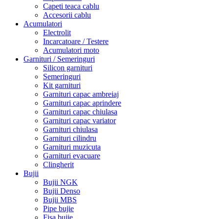
Capeti teaca cablu
Accesorii cablu
Acumulatori
Electrolit
Incarcatoare / Testere
Acumulatori moto
Garnituri / Semeringuri
Silicon garnituri
Semeringuri
Kit garnituri
Garnituri capac ambreiaj
Garnituri capac aprindere
Garnituri capac chiulasa
Garnituri capac variator
Garnituri chiulasa
Garnituri cilindru
Garnituri muzicuta
Garnituri evacuare
Clingherit
Bujii
Bujii NGK
Bujii Denso
Bujii MBS
Pipe bujie
Fisa bujie