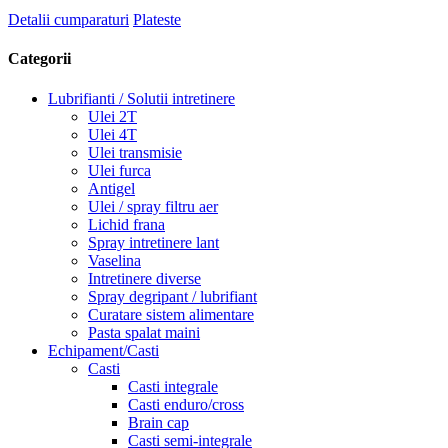
Detalii cumparaturi
Plateste
Categorii
Lubrifianti / Solutii intretinere
Ulei 2T
Ulei 4T
Ulei transmisie
Ulei furca
Antigel
Ulei / spray filtru aer
Lichid frana
Spray intretinere lant
Vaselina
Intretinere diverse
Spray degripant / lubrifiant
Curatare sistem alimentare
Pasta spalat maini
Echipament/Casti
Casti
Casti integrale
Casti enduro/cross
Brain cap
Casti semi-integrale