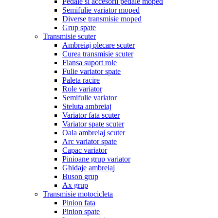
Pedale si accesorii pedale moped
Semifulie variator moped
Diverse transmisie moped
Grup spate
Transmisie scuter
Ambreiaj plecare scuter
Curea transmisie scuter
Flansa suport role
Fulie variator spate
Paleta racire
Role variator
Semifulie variator
Steluta ambreiaj
Variator fata scuter
Variator spate scuter
Oala ambreiaj scuter
Arc variator spate
Capac variator
Pinioane grup variator
Ghidaje ambreiaj
Buson grup
Ax grup
Transmisie motocicleta
Pinion fata
Pinion spate