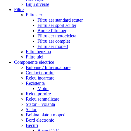
Bujii diverse
Filtre
Filtre aer
Filtru aer standard scuter
Filtru aer sport scuter
Burete filtru aer
Filtru aer motocicleta
Filtru aer complet
Filtru aer moped
Filtre benzina
Filtre ulei
Componente electrice
Butoane / Intrerupatoare
Contact pornire
Releu incarcare
Rezistenta
Motul
Releu pornire
Releu semnalizare
Stator + volanta
Stator
Bobina platou moped
Bord electronic
Becuri
Becuri 12V