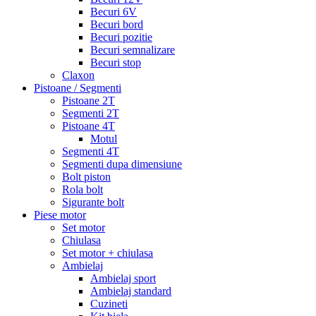
Becuri 6V
Becuri bord
Becuri pozitie
Becuri semnalizare
Becuri stop
Claxon
Pistoane / Segmenti
Pistoane 2T
Segmenti 2T
Pistoane 4T
Motul
Segmenti 4T
Segmenti dupa dimensiune
Bolt piston
Rola bolt
Sigurante bolt
Piese motor
Set motor
Chiulasa
Set motor + chiulasa
Ambielaj
Ambielaj sport
Ambielaj standard
Cuzineti