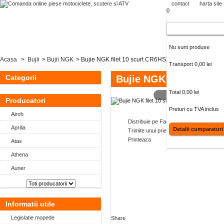
contact
harta site
0
Cos cumparaturi
Nu sunt produse
Acasa
>
Bujii
>
Bujii NGK
>
Bujie NGK filet 10 scurt CR6HSA
Transport
0,00 lei
Categorii
Bujie NGK filet 10 sc
Total
0,00 lei
MAI MARE
Producatori
Preturi cu TVA inclus
Airoh
Distribuie pe Facebook
Aprilia
Detalii cumparaturi
Trimite unui prieten
Printeaza
Atas
Athena
Auner
Informatii utile
Legislatie mopede
Share