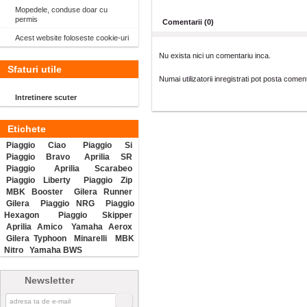
Mopedele, conduse doar cu
permis
Comentarii (0)
Acest website foloseste cookie-uri
Nu exista nici un comentariu inca.
Sfaturi utile
Numai utilizatorii inregistrati pot posta coment
Intretinere scuter
Etichete
Piaggio Ciao
Piaggio Si
Piaggio Bravo
Aprilia SR
Piaggio
Aprilia Scarabeo
Piaggio Liberty
Piaggio Zip
MBK Booster
Gilera Runner
Gilera
Piaggio NRG
Piaggio
Hexagon
Piaggio Skipper
Aprilia Amico
Yamaha Aerox
Gilera Typhoon
Minarelli
MBK
Nitro
Yamaha BWS
Newsletter