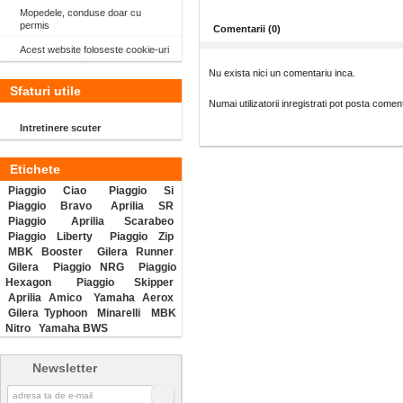
Mopedele, conduse doar cu
permis
Comentarii (0)
Acest website foloseste cookie-uri
Nu exista nici un comentariu inca.
Sfaturi utile
Numai utilizatorii inregistrati pot posta coment
Intretinere scuter
Etichete
Piaggio Ciao
Piaggio Si
Piaggio Bravo
Aprilia SR
Piaggio
Aprilia Scarabeo
Piaggio Liberty
Piaggio Zip
MBK Booster
Gilera Runner
Gilera
Piaggio NRG
Piaggio
Hexagon
Piaggio Skipper
Aprilia Amico
Yamaha Aerox
Gilera Typhoon
Minarelli
MBK
Nitro
Yamaha BWS
Newsletter