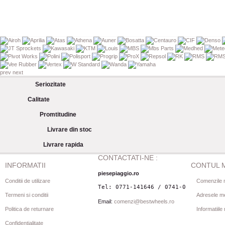
prev
next
Seriozitate
Calitate
Promtitudine
Livrare din stoc
Livrare rapida
CONTACTATI-NE :
INFORMATII
CONTUL 
piesepiaggio.ro
Conditii de utilizare
Comenzile 
Tel: 0771-141646 / 0741-080844
Termeni si conditii
Adresele m
Email:
comenzi@bestwheels.ro
Politica de returnare
Informatiil
Confidentialitate