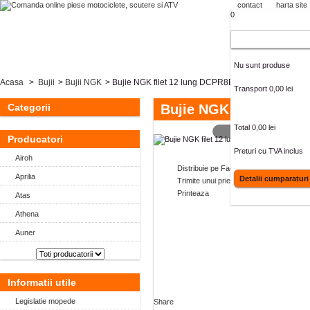
contact
harta site
0
Cos cumparaturi
Nu sunt produse
Acasa
>
Bujii
>
Bujii NGK
>
Bujie NGK filet 12 lung DCPR8E
Transport
0,00 lei
Categorii
Bujie NGK filet 12 lu
Total
0,00 lei
MAI MARE
Producatori
Preturi cu TVA inclus
Airoh
Distribuie pe Facebook
Aprilia
Detalii cumparaturi
Trimite unui prieten
Printeaza
Atas
Athena
Auner
Informatii utile
Legislatie mopede
Share