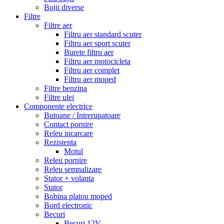
Bujii diverse
Filtre
Filtre aer
Filtru aer standard scuter
Filtru aer sport scuter
Burete filtru aer
Filtru aer motocicleta
Filtru aer complet
Filtru aer moped
Filtre benzina
Filtre ulei
Componente electrice
Butoane / Intrerupatoare
Contact pornire
Releu incarcare
Rezistenta
Motul
Releu pornire
Releu semnalizare
Stator + volanta
Stator
Bobina platou moped
Bord electronic
Becuri
Becuri 12V