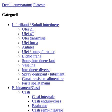
Detalii cumparaturi
Plateste
Categorii
Lubrifianti / Solutii intretinere
Ulei 2T
Ulei 4T
Ulei transmisie
Ulei furca
Antigel
Ulei / spray filtru aer
Lichid frana
Spray intretinere lant
Vaselina
Intretinere diverse
Spray degripant / lubrifiant
Curatare sistem alimentare
Pasta spalat maini
Echipament/Casti
Casti
Casti integrale
Casti enduro/cross
Brain cap
Casti semi-integrale