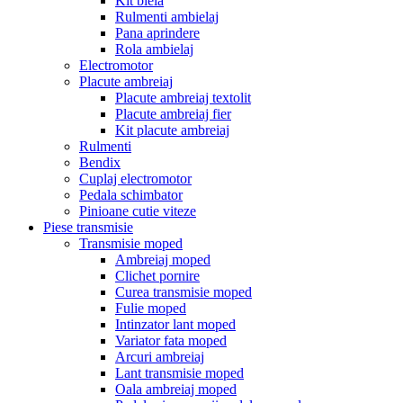
Kit biela
Rulmenti ambielaj
Pana aprindere
Rola ambielaj
Electromotor
Placute ambreiaj
Placute ambreiaj textolit
Placute ambreiaj fier
Kit placute ambreiaj
Rulmenti
Bendix
Cuplaj electromotor
Pedala schimbator
Pinioane cutie viteze
Piese transmisie
Transmisie moped
Ambreiaj moped
Clichet pornire
Curea transmisie moped
Fulie moped
Intinzator lant moped
Variator fata moped
Arcuri ambreiaj
Lant transmisie moped
Oala ambreiaj moped