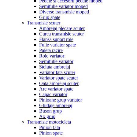
Pedale si accesorii pedale moped
Semifulie variator moped
Diverse transmisie moped
Grup spate
Transmisie scuter
Ambreiaj plecare scuter
Curea transmisie scuter
Flansa suport role
Fulie variator spate
Paleta racire
Role variator
Semifulie variator
Steluta ambreiaj
Variator fata scuter
Variator spate scuter
Oala ambreiaj scuter
Arc variator spate
Capac variator
Pinioane grup variator
Ghidaje ambreiaj
Buson grup
Ax grup
Transmisie motocicleta
Pinion fata
Pinion spate