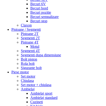
Becuri 6V
Becuri bord
Becuri pozitie
Becuri semnalizare
Becuri stop
Claxon
Pistoane / Segmenti
Pistoane 2T
Segmenti 2T
Pistoane 4T
Motul
Segmenti 4T
Segmenti dupa dimensiune
Bolt piston
Rola bolt
Sigurante bolt
Piese motor
Set motor
Chiulasa
Set motor + chiulasa
Ambielaj
Ambielaj sport
Ambielaj standard
Cuzineti