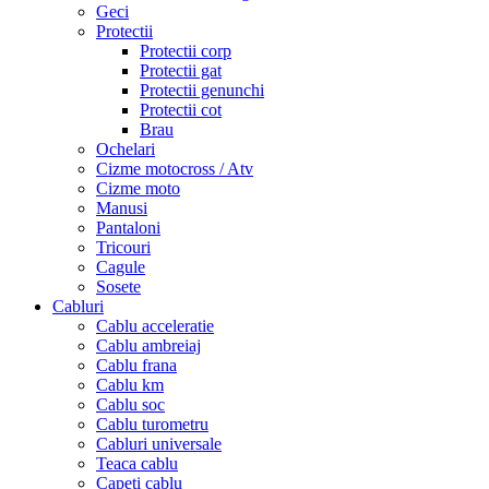
Geci
Protectii
Protectii corp
Protectii gat
Protectii genunchi
Protectii cot
Brau
Ochelari
Cizme motocross / Atv
Cizme moto
Manusi
Pantaloni
Tricouri
Cagule
Sosete
Cabluri
Cablu acceleratie
Cablu ambreiaj
Cablu frana
Cablu km
Cablu soc
Cablu turometru
Cabluri universale
Teaca cablu
Capeti cablu