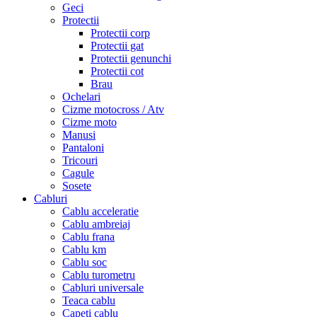
Geci
Protectii
Protectii corp
Protectii gat
Protectii genunchi
Protectii cot
Brau
Ochelari
Cizme motocross / Atv
Cizme moto
Manusi
Pantaloni
Tricouri
Cagule
Sosete
Cabluri
Cablu acceleratie
Cablu ambreiaj
Cablu frana
Cablu km
Cablu soc
Cablu turometru
Cabluri universale
Teaca cablu
Capeti cablu