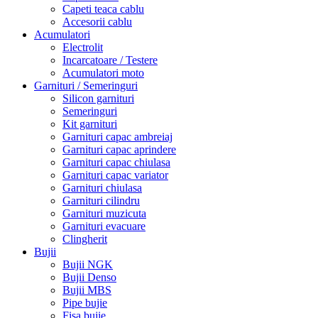
Capeti teaca cablu
Accesorii cablu
Acumulatori
Electrolit
Incarcatoare / Testere
Acumulatori moto
Garnituri / Semeringuri
Silicon garnituri
Semeringuri
Kit garnituri
Garnituri capac ambreiaj
Garnituri capac aprindere
Garnituri capac chiulasa
Garnituri capac variator
Garnituri chiulasa
Garnituri cilindru
Garnituri muzicuta
Garnituri evacuare
Clingherit
Bujii
Bujii NGK
Bujii Denso
Bujii MBS
Pipe bujie
Fisa bujie