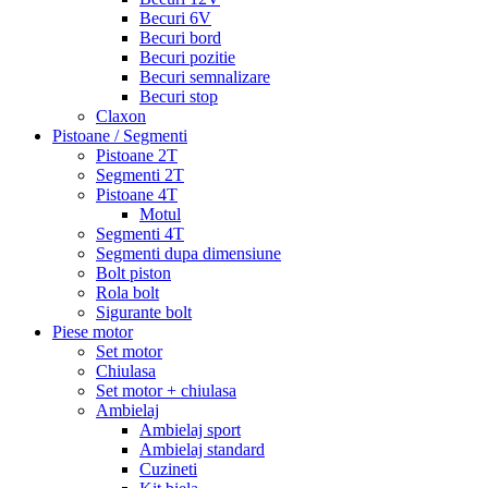
Becuri 6V
Becuri bord
Becuri pozitie
Becuri semnalizare
Becuri stop
Claxon
Pistoane / Segmenti
Pistoane 2T
Segmenti 2T
Pistoane 4T
Motul
Segmenti 4T
Segmenti dupa dimensiune
Bolt piston
Rola bolt
Sigurante bolt
Piese motor
Set motor
Chiulasa
Set motor + chiulasa
Ambielaj
Ambielaj sport
Ambielaj standard
Cuzineti