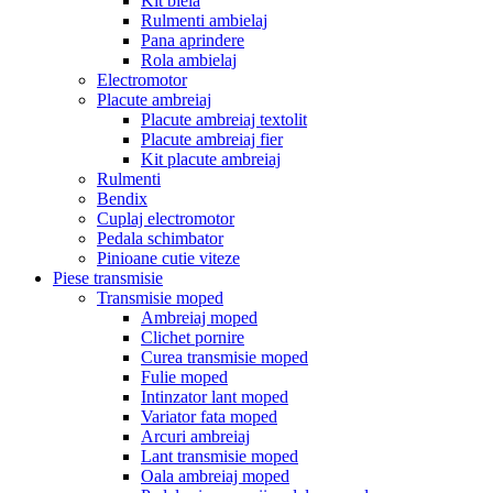
Kit biela
Rulmenti ambielaj
Pana aprindere
Rola ambielaj
Electromotor
Placute ambreiaj
Placute ambreiaj textolit
Placute ambreiaj fier
Kit placute ambreiaj
Rulmenti
Bendix
Cuplaj electromotor
Pedala schimbator
Pinioane cutie viteze
Piese transmisie
Transmisie moped
Ambreiaj moped
Clichet pornire
Curea transmisie moped
Fulie moped
Intinzator lant moped
Variator fata moped
Arcuri ambreiaj
Lant transmisie moped
Oala ambreiaj moped