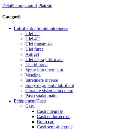
Detalii cumparaturi
Plateste
Categorii
Lubrifianti / Solutii intretinere
Ulei 2T
Ulei 4T
Ulei transmisie
Ulei furca
Antigel
Ulei / spray filtru aer
Lichid frana
Spray intretinere lant
Vaselina
Intretinere diverse
Spray degripant / lubrifiant
Curatare sistem alimentare
Pasta spalat maini
Echipament/Casti
Casti
Casti integrale
Casti enduro/cross
Brain cap
Casti semi-integrale