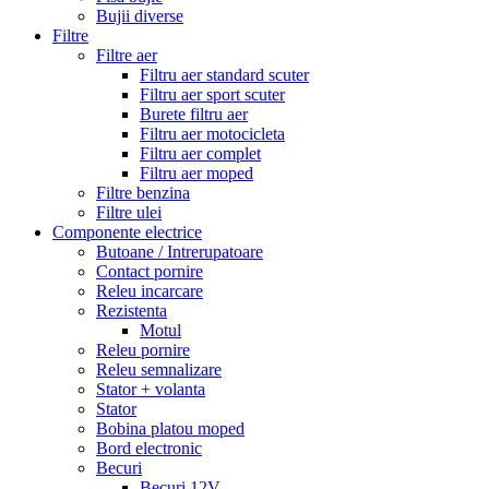
Bujii diverse
Filtre
Filtre aer
Filtru aer standard scuter
Filtru aer sport scuter
Burete filtru aer
Filtru aer motocicleta
Filtru aer complet
Filtru aer moped
Filtre benzina
Filtre ulei
Componente electrice
Butoane / Intrerupatoare
Contact pornire
Releu incarcare
Rezistenta
Motul
Releu pornire
Releu semnalizare
Stator + volanta
Stator
Bobina platou moped
Bord electronic
Becuri
Becuri 12V