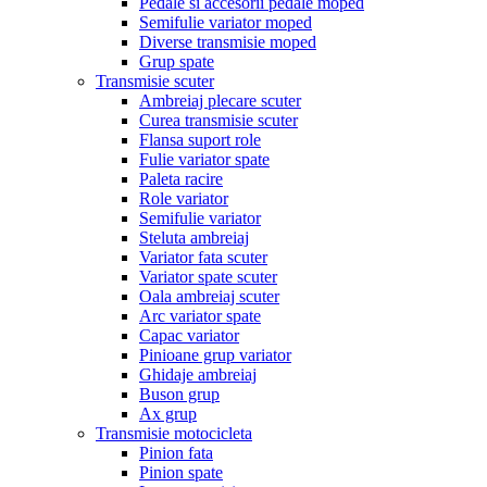
Pedale si accesorii pedale moped
Semifulie variator moped
Diverse transmisie moped
Grup spate
Transmisie scuter
Ambreiaj plecare scuter
Curea transmisie scuter
Flansa suport role
Fulie variator spate
Paleta racire
Role variator
Semifulie variator
Steluta ambreiaj
Variator fata scuter
Variator spate scuter
Oala ambreiaj scuter
Arc variator spate
Capac variator
Pinioane grup variator
Ghidaje ambreiaj
Buson grup
Ax grup
Transmisie motocicleta
Pinion fata
Pinion spate