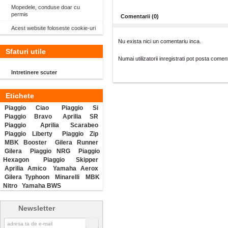
Mopedele, conduse doar cu
permis
Comentarii (0)
Acest website foloseste cookie-uri
Nu exista nici un comentariu inca.
Sfaturi utile
Numai utilizatorii inregistrati pot posta coment
Intretinere scuter
Etichete
Piaggio Ciao
Piaggio Si
Piaggio Bravo
Aprilia SR
Piaggio
Aprilia Scarabeo
Piaggio Liberty
Piaggio Zip
MBK Booster
Gilera Runner
Gilera
Piaggio NRG
Piaggio
Hexagon
Piaggio Skipper
Aprilia Amico
Yamaha Aerox
Gilera Typhoon
Minarelli
MBK
Nitro
Yamaha BWS
Newsletter