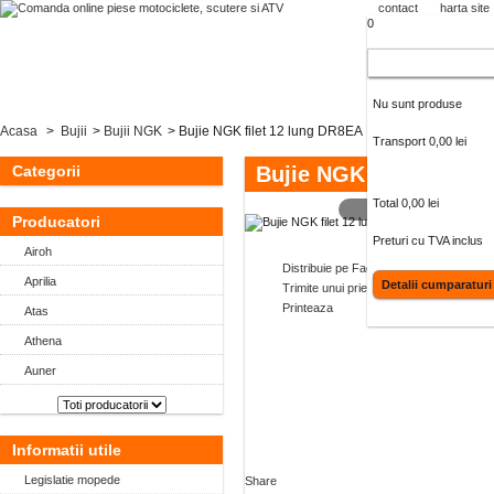
contact
harta site
0
Cos cumparaturi
Nu sunt produse
Acasa
>
Bujii
>
Bujii NGK
>
Bujie NGK filet 12 lung DR8EA
Transport
0,00 lei
Categorii
Bujie NGK filet 12 lu
Total
0,00 lei
MAI MARE
Producatori
Preturi cu TVA inclus
Airoh
Distribuie pe Facebook
Aprilia
Detalii cumparaturi
Trimite unui prieten
Printeaza
Atas
Athena
Auner
Informatii utile
Legislatie mopede
Share