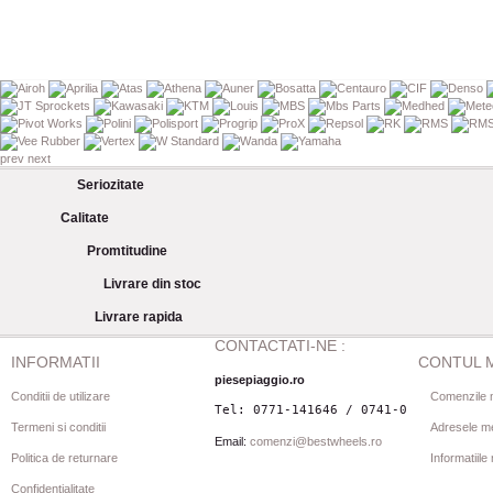
prev
next
Seriozitate
Calitate
Promtitudine
Livrare din stoc
Livrare rapida
CONTACTATI-NE :
INFORMATII
CONTUL 
piesepiaggio.ro
Conditii de utilizare
Comenzile 
Tel: 0771-141646 / 0741-080844
Termeni si conditii
Adresele m
Email:
comenzi@bestwheels.ro
Politica de returnare
Informatiil
Confidentialitate