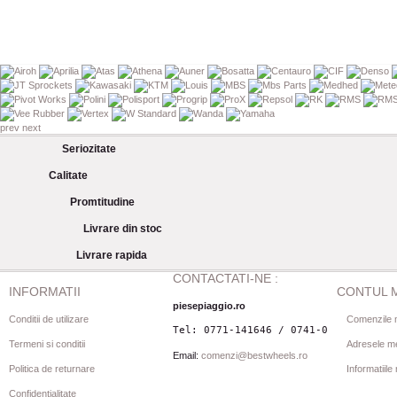
prev
next
Seriozitate
Calitate
Promtitudine
Livrare din stoc
Livrare rapida
CONTACTATI-NE :
INFORMATII
CONTUL 
piesepiaggio.ro
Conditii de utilizare
Comenzile 
Tel: 0771-141646 / 0741-080844
Termeni si conditii
Adresele m
Email:
comenzi@bestwheels.ro
Politica de returnare
Informatiil
Confidentialitate