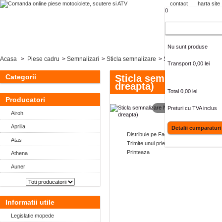
contact
harta site
0
Cos cumparaturi
Nu sunt produse
Acasa
>
Piese cadru
>
Semnalizari
>
Sticla semnalizare
>
Sticla semnalizare Nit
Transport
0,00 lei
Categorii
Sticla semnalizare Nitr
dreapta)
Total
0,00 lei
Producatori
MAI MARE
Preturi cu TVA inclus
Airoh
Aprilia
Detalii cumparaturi
Distribuie pe Facebook
Atas
Trimite unui prieten
Printeaza
Athena
Auner
Informatii utile
Legislatie mopede