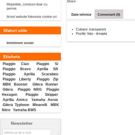
Share
Mopedele, conduse doar cu
permis
Date tehnice
Comentarii (0)
Acest website foloseste cookie-uri
Culoare:
transparent
Sfaturi utile
Pozitie:
fata - dreapta
Intretinere scuter
Etichete
Piaggio Ciao
Piaggio Si
Piaggio Bravo
Aprilia SR
Piaggio
Aprilia Scarabeo
Piaggio Liberty
Piaggio Zip
MBK Booster
Gilera Runner
Gilera
Piaggio NRG
Piaggio
Hexagon
Piaggio Skipper
Aprilia Amico
Yamaha Aerox
Gilera Typhoon
Minarelli
MBK
Nitro
Yamaha BWS
Newsletter