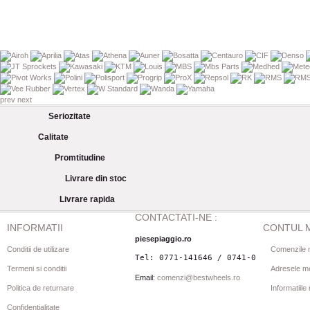
prev
next
Seriozitate
Calitate
Promtitudine
Livrare din stoc
Livrare rapida
CONTACTATI-NE :
INFORMATII
CONTUL 
piesepiaggio.ro
Conditii de utilizare
Comenzile 
Tel: 0771-141646 / 0741-080844
Termeni si conditii
Adresele m
Email:
comenzi@bestwheels.ro
Politica de returnare
Informatiil
Confidentialitate