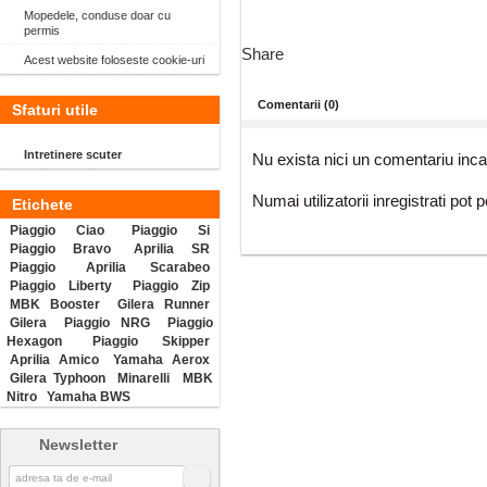
Mopedele, conduse doar cu
permis
Share
Acest website foloseste cookie-uri
Comentarii (0)
Sfaturi utile
Intretinere scuter
Nu exista nici un comentariu inca
Numai utilizatorii inregistrati pot 
Etichete
Piaggio Ciao
Piaggio Si
Piaggio Bravo
Aprilia SR
Piaggio
Aprilia Scarabeo
Piaggio Liberty
Piaggio Zip
MBK Booster
Gilera Runner
Gilera
Piaggio NRG
Piaggio
Hexagon
Piaggio Skipper
Aprilia Amico
Yamaha Aerox
Gilera Typhoon
Minarelli
MBK
Nitro
Yamaha BWS
Newsletter